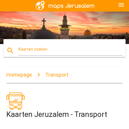
menu
search
Kaarten zoeken
Homepage
Transport
Kaarten Jeruzalem - Transport